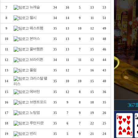
뉴캐슬
7
34
16
5
13
53
첼시
8
34
14
9
11
51
웨스트햄
9
35
13
10
12
49
본머스
10
35
13
9
13
48
울버햄튼
11
35
13
7
15
46
브라이튼
12
34
11
11
12
44
풀럼
13
35
12
7
16
43
크리스탈 팰
14
35
10
10
15
40
리스
에버턴
15
35
12
8
15
36
브렌트포드
16
35
9
8
18
35
367
노팅엄
17
35
7
9
19
26
루턴 타운
18
35
6
7
22
25
번리
19
35
5
9
21
24