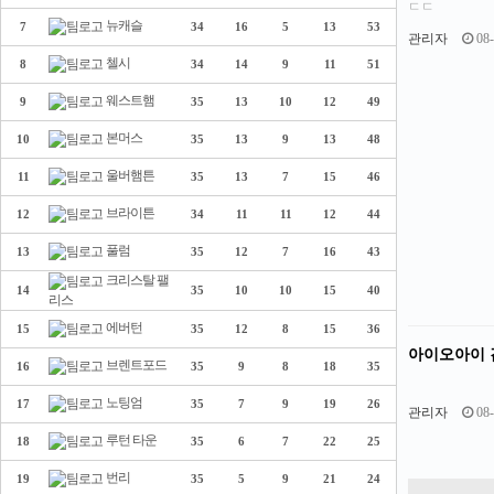
ㄷㄷ
뉴캐슬
7
34
16
5
13
53
관리자
08-
첼시
8
34
14
9
11
51
웨스트햄
9
35
13
10
12
49
본머스
10
35
13
9
13
48
울버햄튼
11
35
13
7
15
46
브라이튼
12
34
11
11
12
44
풀럼
13
35
12
7
16
43
크리스탈 팰
14
35
10
10
15
40
리스
에버턴
15
35
12
8
15
36
아이오아이 
브렌트포드
16
35
9
8
18
35
노팅엄
17
35
7
9
19
26
관리자
08-
루턴 타운
18
35
6
7
22
25
번리
19
35
5
9
21
24