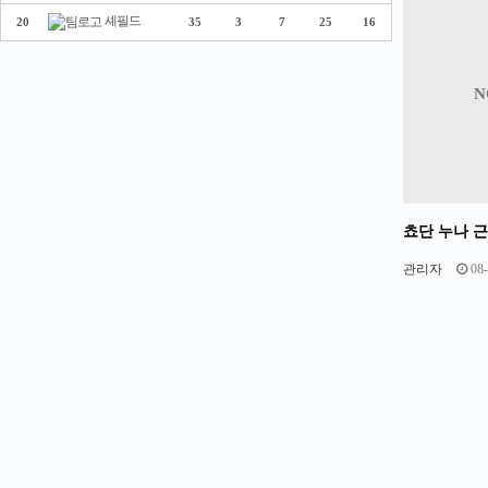
셰필드
20
35
3
7
25
16
N
쵸단 누나 
관리자
08-