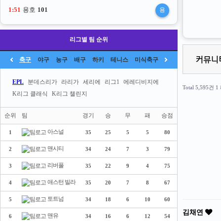
1:50
용호
101
용
리그별 팀 순위
축구
야구
농구
배구
하키
테니스
미식축구
EPL
분데스리가
라리가
세리에
리그1
에레디비지에
Total 5,595건
1
K리그 클래식
K리그 챌린지
순위
팀
경기
승
무
패
승점
아스널
1
35
25
5
5
80
맨시티
2
34
24
7
3
79
리버풀
3
35
22
9
4
75
애스턴 빌라
4
35
20
7
8
67
토트넘
5
34
18
6
10
60
김채연
맨유
6
34
16
6
12
54