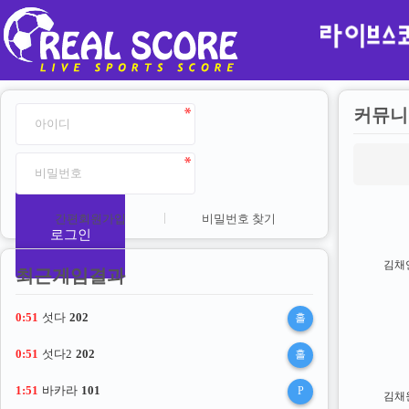
커뮤니
간편회원가입
비밀번호 찾기
로그인
김채
최근게임결과
0:50
섯다
202
홀
0:50
섯다2
202
홀
1:50
바카라
101
P
김채