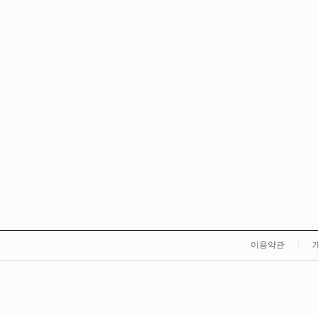
이용약관
|