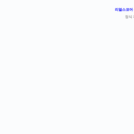
리얼스코어 -
정식 