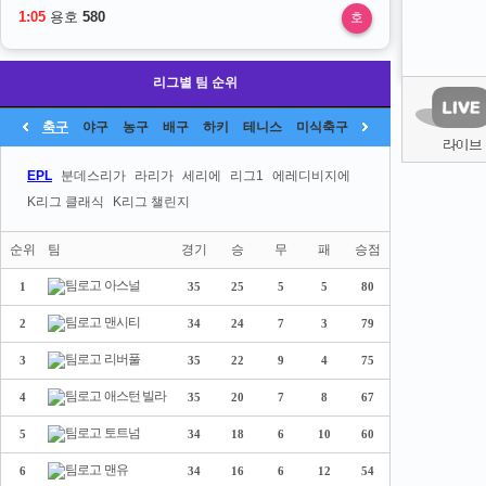
1:05
용호
580
호
리그별 팀 순위
축구
야구
농구
배구
하키
테니스
미식축구
EPL
분데스리가
라리가
세리에
리그1
에레디비지에
K리그 클래식
K리그 챌린지
순위
팀
경기
승
무
패
승점
아스널
1
35
25
5
5
80
맨시티
2
34
24
7
3
79
리버풀
3
35
22
9
4
75
애스턴 빌라
4
35
20
7
8
67
토트넘
5
34
18
6
10
60
맨유
6
34
16
6
12
54