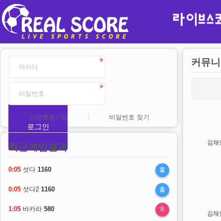
커뮤니
간편회원가입
비밀번호 찾기
로그인
김채
최근게임결과
0:05
섯다
1160
홀
0:05
섯다2
1160
홀
1:05
바카라
580
B
김채