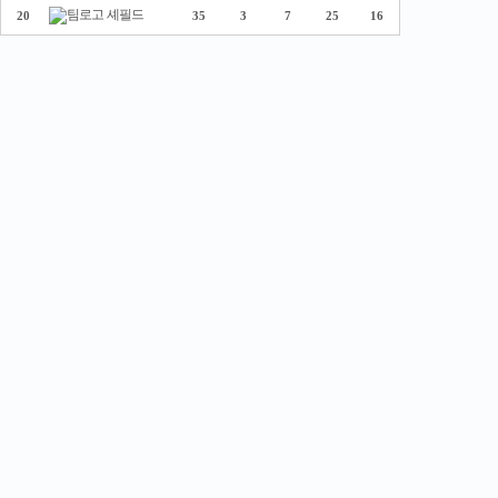
셰필드
20
35
3
7
25
16