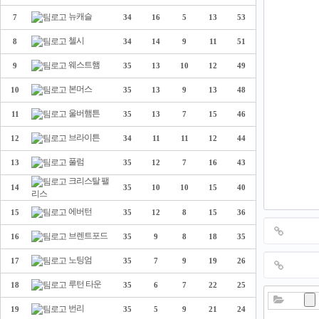
뉴캐슬
7
34
16
5
13
53
첼시
8
34
14
9
11
51
웨스트햄
9
35
13
10
12
49
본머스
10
35
13
9
13
48
울버햄튼
11
35
13
7
15
46
브라이튼
12
34
11
11
12
44
풀럼
13
35
12
7
16
43
크리스탈 팰
14
35
10
10
15
40
리스
에버턴
15
35
12
8
15
36
브렌트포드
16
35
9
8
18
35
노팅엄
17
35
7
9
19
26
루턴 타운
18
35
6
7
22
25
번리
19
35
5
9
21
24