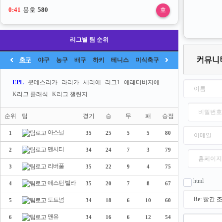
0:40
용호
580
호
리그별 팀 순위
축구
야구
농구
배구
하키
테니스
미식축구
EPL
분데스리가
라리가
세리에
리그1
에레디비지에
K리그 클래식
K리그 챌린지
순위
팀
경기
승
무
패
승점
아스널
1
35
25
5
5
80
맨시티
2
34
24
7
3
79
리버풀
3
35
22
9
4
75
html
애스턴 빌라
4
35
20
7
8
67
토트넘
5
34
18
6
10
60
맨유
6
34
16
6
12
54