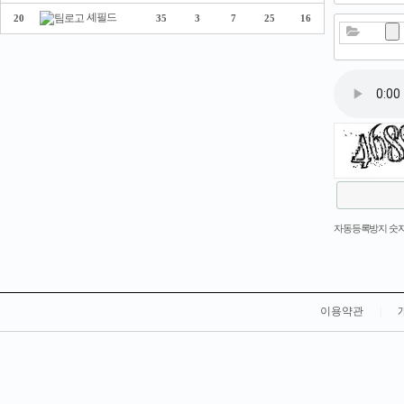
셰필드
20
35
3
7
25
16
새로고침
자동등록방지 숫자
이용약관
|