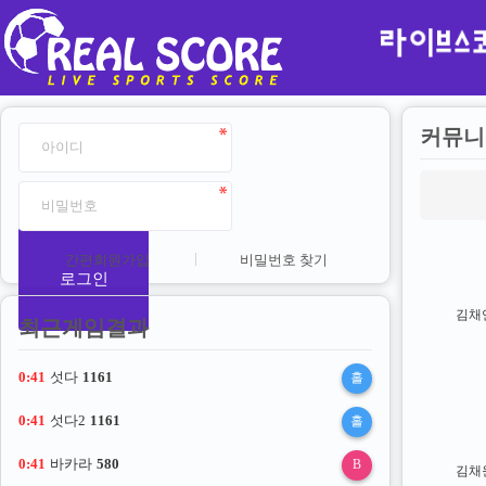
커뮤니
간편회원가입
비밀번호 찾기
로그인
김채
최근게임결과
0:40
섯다
1161
홀
0:40
섯다2
1161
홀
0:40
바카라
580
B
김채