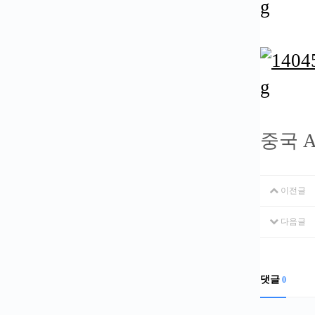
중국 
이전글
다음글
댓글
0