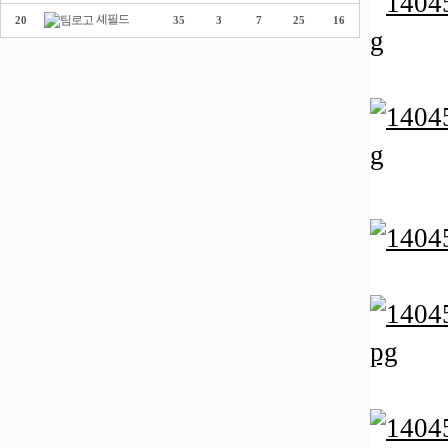
셰필드
20
35
3
7
25
16