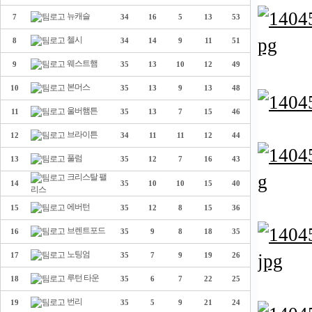
뉴캐슬
7
34
16
5
13
53
첼시
8
34
14
9
11
51
웨스트햄
9
35
13
10
12
49
본머스
10
35
13
9
13
48
울버햄튼
11
35
13
7
15
46
브라이튼
12
34
11
11
12
44
풀럼
13
35
12
7
16
43
크리스탈 팰
14
35
10
10
15
40
리스
에버턴
15
35
12
8
15
36
브렌트포드
16
35
9
8
18
35
노팅엄
17
35
7
9
19
26
루턴 타운
18
35
6
7
22
25
번리
19
35
5
9
21
24