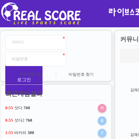
커뮤니
간편회원가입
비밀번호 찾기
로그인
김채
최근게임결과
0:54
섯다
760
짝
0:54
섯다2
760
홀
1:54
바카라
380
P
김채