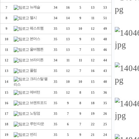
뉴캐슬
7
34
16
5
13
53
첼시
8
34
14
9
11
51
웨스트햄
9
35
13
10
12
49
본머스
10
35
13
9
13
48
울버햄튼
11
35
13
7
15
46
브라이튼
12
34
11
11
12
44
풀럼
13
35
12
7
16
43
크리스탈 팰
14
35
10
10
15
40
리스
에버턴
15
35
12
8
15
36
브렌트포드
16
35
9
8
18
35
노팅엄
17
35
7
9
19
26
루턴 타운
18
35
6
7
22
25
번리
19
35
5
9
21
24