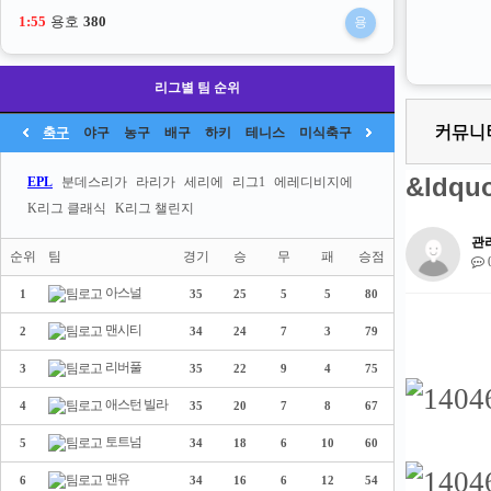
1:54
용호
380
용
리그별 팀 순위
축구
야구
농구
배구
하키
테니스
미식축구
&ldq
EPL
분데스리가
라리가
세리에
리그1
에레디비지에
K리그 클래식
K리그 챌린지
관
순위
팀
경기
승
무
패
승점
아스널
1
35
25
5
5
80
맨시티
2
34
24
7
3
79
리버풀
3
35
22
9
4
75
애스턴 빌라
4
35
20
7
8
67
토트넘
5
34
18
6
10
60
맨유
6
34
16
6
12
54