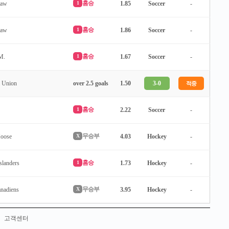
홈승
law
1
1.85
Soccer
-
홈승
law
1
1.86
Soccer
-
홈승
M.
1
1.67
Soccer
-
a Union
over 2.5 goals
1.50
3-0
적중
홈승
1
2.22
Soccer
-
무승부
oose
X
4.03
Hockey
-
홈승
slanders
1
1.73
Hockey
-
무승부
anadiens
X
3.95
Hockey
-
고객센터