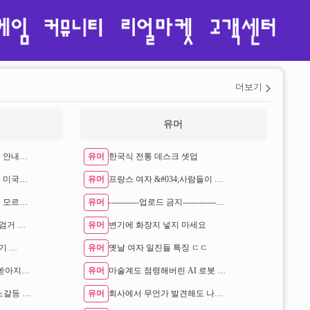
더보기
유머
유머
부정승차 벌금 1900만원 안내고 버틴 3…
한국식 전통 데스크 셋업
유머
한국으로 의료관광 오는 미국인들 …
프랑스 여자 &#034;사람들이 왜 나 보고 더러운(공장) 일 하냐고 하…
유머
드라마 김부장 원작자도 모르던 충격적인 사…
-----------업로드 금지----------------
유머
검거 …
변기에 화장지 넣지 마세요
유머
보기 …
옛날 여자 일진들 특징 ㄷㄷ
유머
성 비위가 끝 아니었다 쏟아지는 거제왕 제…
마술계도 점령해버린 AI 로봇 ㄷㄷ
유머
추적60분] 삼성전자 노노갈등 터진 이유 …
회사에서 무언가 발견해도 나대지 않는 이유