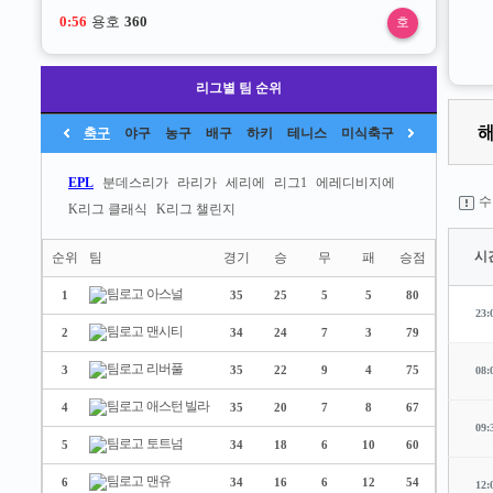
0:55
용호
360
호
리그별 팀 순위
축구
야구
농구
배구
하키
테니스
미식축구
EPL
분데스리가
라리가
세리에
리그1
에레디비지에
수
K리그 클래식
K리그 챌린지
시
순위
팀
경기
승
무
패
승점
아스널
1
35
25
5
5
80
23:
맨시티
2
34
24
7
3
79
리버풀
3
35
22
9
4
75
08:
애스턴 빌라
4
35
20
7
8
67
09:
토트넘
5
34
18
6
10
60
맨유
6
34
16
6
12
54
12: