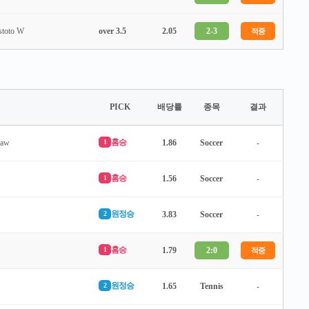
stoto W
over 3.5
2.05
2-3
적중
PICK
배당률
종목
결과
홈승
law
1
1.86
Soccer
-
홈승
1
1.56
Soccer
-
원정승
2
3.83
Soccer
-
홈승
1
1.79
2:0
적중
원정승
2
1.65
Tennis
-