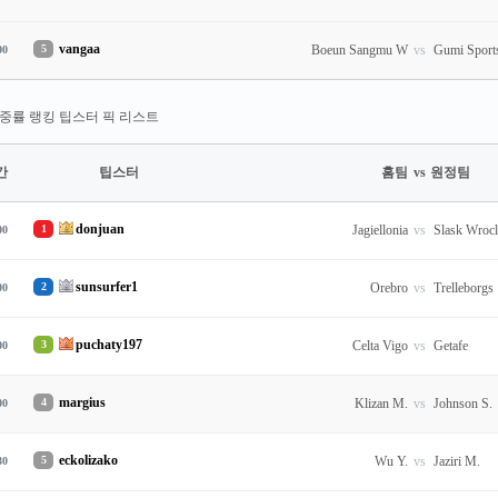
vangaa
5
Boeun Sangmu W
vs
Gumi Sport
00
중률 랭킹 팁스터 픽 리스트
간
팁스터
홈팀
vs
원정팀
donjuan
1
Jagiellonia
vs
Slask Wroc
00
sunsurfer1
2
Orebro
vs
Trelleborgs
00
puchaty197
3
Celta Vigo
vs
Getafe
00
margius
4
Klizan M.
vs
Johnson S.
00
eckolizako
5
Wu Y.
vs
Jaziri M.
30