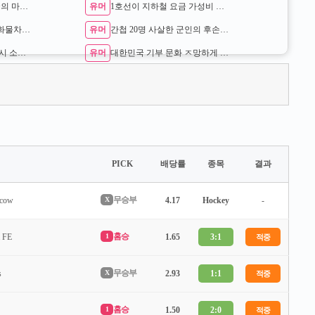
유머
임계점을 넘었다는 한국의 마약 침투 수준 …
1호선이 지하철 요금 가성비 좋은 이유
유머
도로 위 시한폭탄 불법 화물차 단속현장 …
간첩 20명 사살한 군인의 후손 ㄷㄷ
유머
현재 논란이라는 새벽 3시 소아과 대기줄 …
대한민국 기부 문화 ㅈ망하게 만든 원흉
PICK
배당률
종목
결과
무승부
cow
X
4.17
Hockey
-
홈승
a FE
1
1.65
3:1
적중
무승부
s
X
2.93
1:1
적중
홈승
1
1.50
2:0
적중