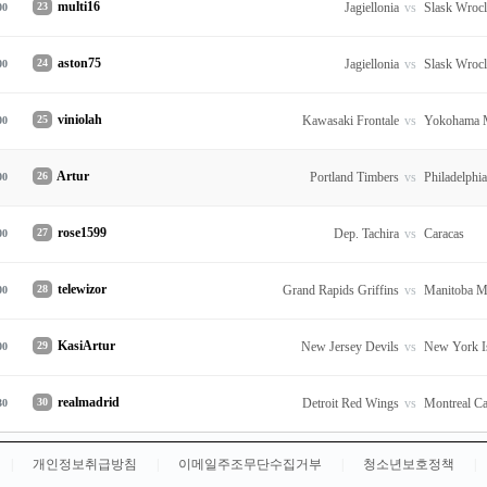
multi16
23
Jagiellonia
vs
Slask Wroc
00
aston75
24
Jagiellonia
vs
Slask Wroc
00
viniolah
25
Kawasaki Frontale
vs
Yokohama 
00
Artur
26
Portland Timbers
vs
Philadelphi
00
rose1599
27
Dep. Tachira
vs
Caracas
00
telewizor
28
Grand Rapids Griffins
vs
Manitoba M
00
KasiArtur
29
New Jersey Devils
vs
New York I
00
realmadrid
30
Detroit Red Wings
vs
Montreal C
30
|
개인정보취급방침
|
이메일주조무단수집거부
|
청소년보호정책
|