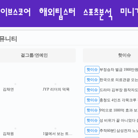
뮤니티
걸그룹/연예인
핫이슈
핫이슈
핫이슈
김채연
JYP 리더의 덕목
핫이슈
핫이슈
충청도 4인조 각목크루 
핫이슈
9억으로 1000억 효과 
핫이슈
핫이슈
김채원
1열에서 보는 트와이스 사나