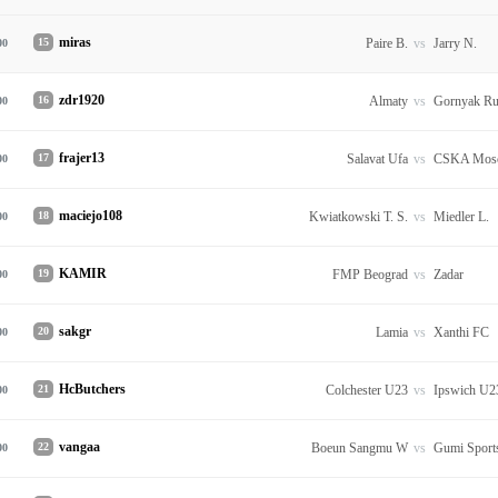
miras
15
Paire B.
vs
Jarry N.
00
zdr1920
16
Almaty
vs
Gornyak R
00
frajer13
17
Salavat Ufa
vs
CSKA Mos
00
maciejo108
18
Kwiatkowski T. S.
vs
Miedler L.
00
KAMIR
19
FMP Beograd
vs
Zadar
00
sakgr
20
Lamia
vs
Xanthi FC
00
HcButchers
21
Colchester U23
vs
Ipswich U2
00
vangaa
22
Boeun Sangmu W
vs
Gumi Sport
00