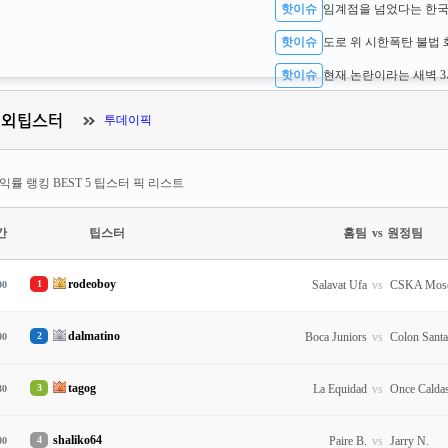
핫이슈
핫이슈
핫이슈
투데이픽
익률 랭킹 BEST 5 팁스터 픽 리스트
간
팁스터
홈팀
vs
원정팀
rodeoboy
1
Salavat Ufa
vs
CSKA Mos
00
dalmatino
2
Boca Juniors
vs
Colon Sant
00
tagog
3
La Equidad
vs
Once Calda
30
shaliko64
4
Paire B.
vs
Jarry N.
00