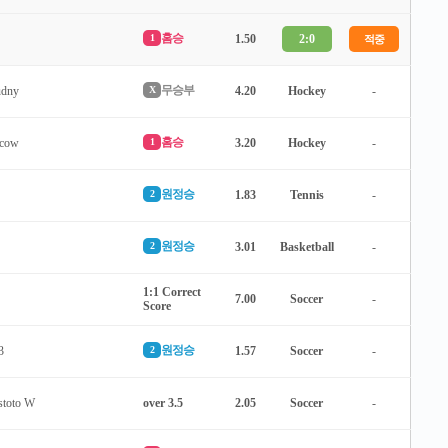
홈승
1
1.50
2:0
적중
무승부
udny
X
4.20
Hockey
-
홈승
cow
1
3.20
Hockey
-
원정승
2
1.83
Tennis
-
원정승
2
3.01
Basketball
-
1:1 Correct
7.00
Soccer
-
Score
원정승
3
2
1.57
Soccer
-
stoto W
over 3.5
2.05
Soccer
-