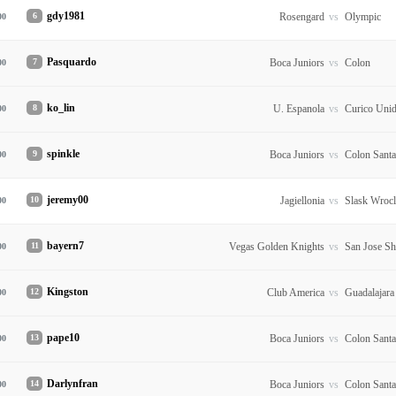
gdy1981
6
Rosengard
vs
Olympic
00
Pasquardo
7
Boca Juniors
vs
Colon
00
ko_lin
8
U. Espanola
vs
Curico Uni
00
spinkle
9
Boca Juniors
vs
Colon Santa
00
jeremy00
10
Jagiellonia
vs
Slask Wroc
00
bayern7
11
Vegas Golden Knights
vs
San Jose Sh
00
Kingston
12
Club America
vs
Guadalajara
00
pape10
13
Boca Juniors
vs
Colon Sant
00
Darlynfran
14
Boca Juniors
vs
Colon Sant
00