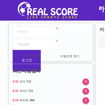
커
간편회원가입
비밀번호 찾기
로그인
최근게임결과
0:55
섯다
721
짝
0:55
섯다2
721
짝
0:55
바카라
360
B