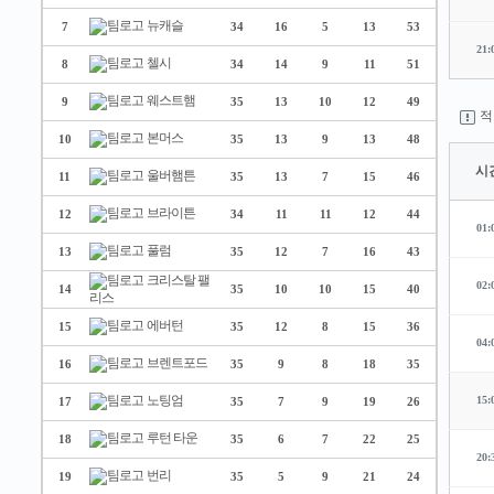
뉴캐슬
7
34
16
5
13
53
21:
첼시
8
34
14
9
11
51
웨스트햄
9
35
13
10
12
49
적
본머스
10
35
13
9
13
48
시
울버햄튼
11
35
13
7
15
46
브라이튼
12
34
11
11
12
44
01:
풀럼
13
35
12
7
16
43
크리스탈 팰
02:
14
35
10
10
15
40
리스
에버턴
15
35
12
8
15
36
04:
브렌트포드
16
35
9
8
18
35
노팅엄
15:
17
35
7
9
19
26
루턴 타운
18
35
6
7
22
25
20:
번리
19
35
5
9
21
24