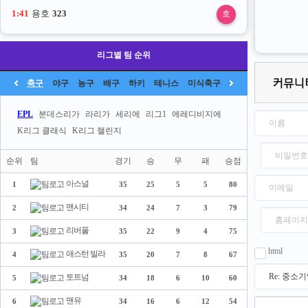
1:41
용호
323
호
리그별 팀 순위
축구
야구
농구
배구
하키
테니스
미식축구
EPL
분데스리가
라리가
세리에
리그1
에레디비지에
K리그 클래식
K리그 챌린지
순위
팀
경기
승
무
패
승점
아스널
1
35
25
5
5
80
맨시티
2
34
24
7
3
79
리버풀
3
35
22
9
4
75
html
애스턴 빌라
4
35
20
7
8
67
토트넘
5
34
18
6
10
60
맨유
6
34
16
6
12
54