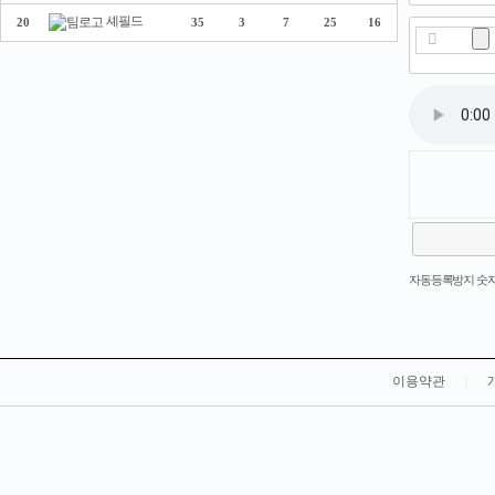
셰필드
20
35
3
7
25
16
새로고침
자동등록방지 숫자
이용약관
|