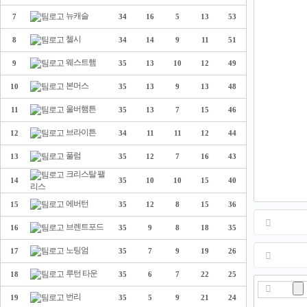
뉴캐슬
7
34
16
5
13
53
첼시
8
34
14
9
11
51
웨스트햄
9
35
13
10
12
49
본머스
10
35
13
9
13
48
울버햄튼
11
35
13
7
15
46
브라이튼
12
34
11
11
12
44
풀럼
13
35
12
7
16
43
크리스탈 팰
14
35
10
10
15
40
리스
에버턴
15
35
12
8
15
36
브렌트포드
16
35
9
8
18
35
노팅엄
17
35
7
9
19
26
루턴 타운
18
35
6
7
22
25
번리
19
35
5
9
21
24