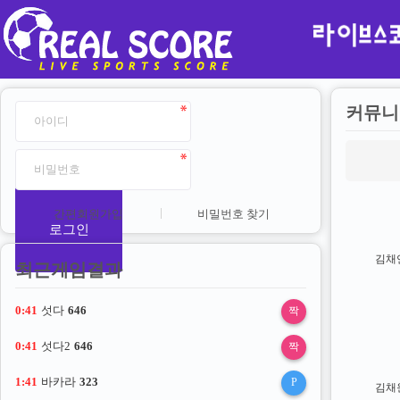
커뮤니
간편회원가입
비밀번호 찾기
로그인
김채
최근게임결과
0:41
섯다
646
짝
0:41
섯다2
646
짝
1:41
바카라
323
P
김채