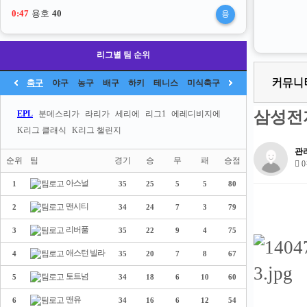
0:47
용호
40
용
리그별 팀 순위
축구
야구
농구
배구
하키
테니스
미식축구
삼성전
EPL
분데스리가
라리가
세리에
리그1
에레디비지에
K리그 클래식
K리그 챌린지
관
순위
팀
경기
승
무
패
승점
0
아스널
1
35
25
5
5
80
맨시티
2
34
24
7
3
79
리버풀
3
35
22
9
4
75
애스턴 빌라
4
35
20
7
8
67
토트넘
5
34
18
6
10
60
맨유
6
34
16
6
12
54