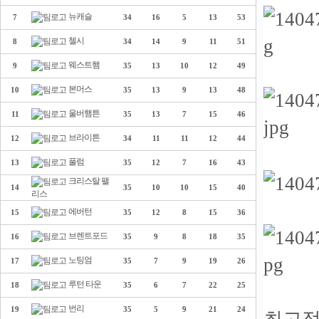
뉴캐슬
7
34
16
5
13
53
첼시
8
34
14
9
11
51
웨스트햄
9
35
13
10
12
49
본머스
10
35
13
9
13
48
울버햄튼
11
35
13
7
15
46
브라이튼
12
34
11
11
12
44
풀럼
13
35
12
7
16
43
크리스탈 팰
14
35
10
10
15
40
리스
에버턴
15
35
12
8
15
36
브렌트포드
16
35
9
8
18
35
노팅엄
17
35
7
9
19
26
루턴 타운
18
35
6
7
22
25
번리
19
35
5
9
21
24
최고점