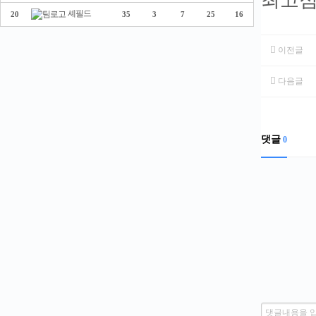
셰필드
20
35
3
7
25
16
이전글
다음글
댓글
0