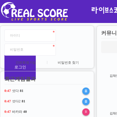
커뮤니
간편회원가입
비밀번호 찾기
로그인
김채
최근게임결과
0:47
섯다
81
홀
0:47
섯다2
81
홀
0:47
바카라
40
B
김채