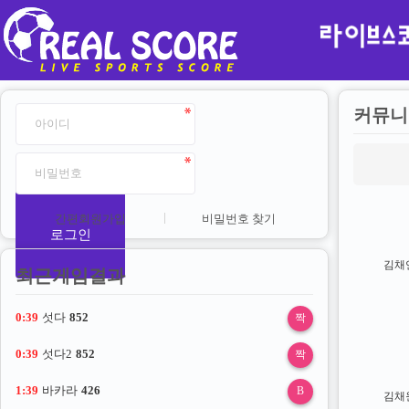
커뮤니
간편회원가입
비밀번호 찾기
로그인
김채
최근게임결과
0:38
섯다
852
짝
0:38
섯다2
852
짝
1:38
바카라
426
B
김채