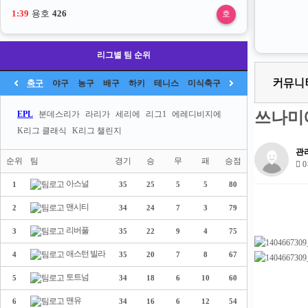
1:38
용호
426
호
리그별 팀 순위
축구
야구
농구
배구
하키
테니스
미식축구
쓰나미에
EPL
분데스리가
라리가
세리에
리그1
에레디비지에
K리그 클래식
K리그 챌린지
관
순위
팀
경기
승
무
패
승점
0
아스널
1
35
25
5
5
80
맨시티
2
34
24
7
3
79
리버풀
3
35
22
9
4
75
애스턴 빌라
4
35
20
7
8
67
토트넘
5
34
18
6
10
60
맨유
6
34
16
6
12
54