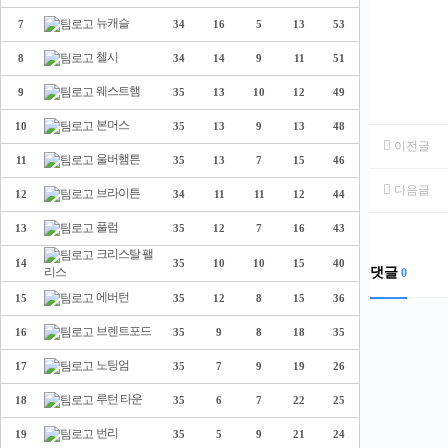
뉴캐슬
7
34
16
5
13
53
첼시
8
34
14
9
11
51
웨스트햄
9
35
13
10
12
49
본머스
10
35
13
9
13
48
이전글
울버햄튼
11
35
13
7
15
46
다음글
브라이튼
12
34
11
11
12
44
풀럼
13
35
12
7
16
43
크리스탈 팰
14
35
10
10
15
40
댓글
리스
0
에버턴
15
35
12
8
15
36
브렌트포드
16
35
9
8
18
35
노팅엄
17
35
7
9
19
26
루턴 타운
18
35
6
7
22
25
번리
19
35
5
9
21
24