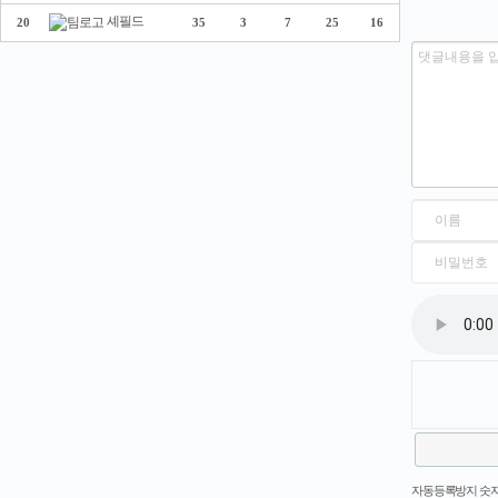
셰필드
20
35
3
7
25
16
새로고침
자동등록방지 숫자