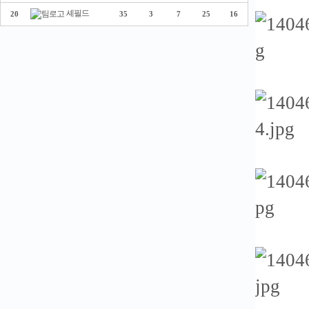
셰필드
20
35
3
7
25
16