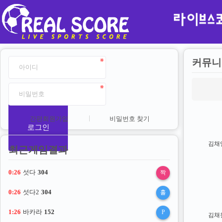
커뮤니
간편회원가입
비밀번호 찾기
로그인
김채
최근게임결과
0:26
섯다
304
짝
0:26
섯다2
304
홀
1:26
바카라
152
P
김채