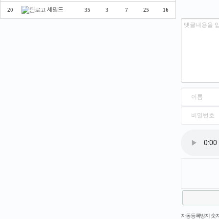
셰필드
20
35
3
7
25
16
새로고침
자동등록방지 숫자