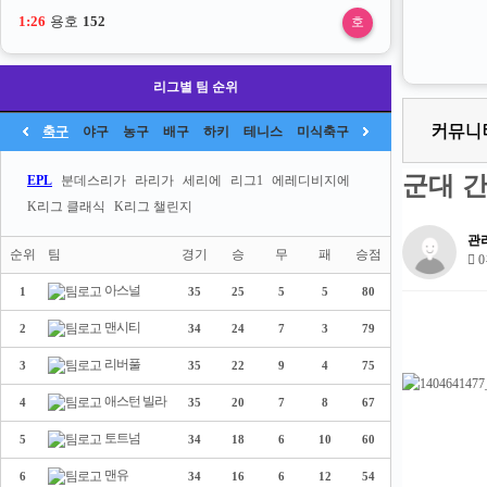
1:26
용호
152
호
리그별 팀 순위
축구
야구
농구
배구
하키
테니스
미식축구
군대 
EPL
분데스리가
라리가
세리에
리그1
에레디비지에
K리그 클래식
K리그 챌린지
관
순위
팀
경기
승
무
패
승점
0
아스널
1
35
25
5
5
80
맨시티
2
34
24
7
3
79
리버풀
3
35
22
9
4
75
애스턴 빌라
4
35
20
7
8
67
토트넘
5
34
18
6
10
60
맨유
6
34
16
6
12
54