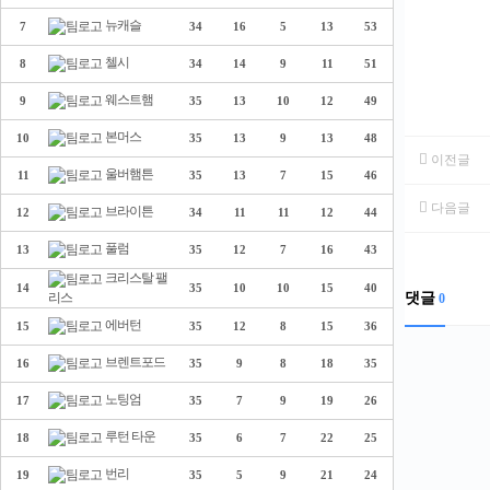
뉴캐슬
7
34
16
5
13
53
첼시
8
34
14
9
11
51
웨스트햄
9
35
13
10
12
49
본머스
10
35
13
9
13
48
이전글
울버햄튼
11
35
13
7
15
46
다음글
브라이튼
12
34
11
11
12
44
풀럼
13
35
12
7
16
43
크리스탈 팰
14
35
10
10
15
40
댓글
리스
0
에버턴
15
35
12
8
15
36
브렌트포드
16
35
9
8
18
35
노팅엄
17
35
7
9
19
26
루턴 타운
18
35
6
7
22
25
번리
19
35
5
9
21
24