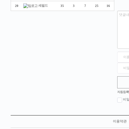
셰필드
20
35
3
7
25
16
숫자음성듣기
새로고침
자동등록
비
이용약관