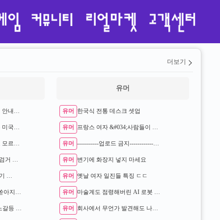
더보기
유머
유머
부정승차 벌금 1900만원 안내고 버틴 3…
한국식 전통 데스크 셋업
유머
한국으로 의료관광 오는 미국인들 …
프랑스 여자 &#034;사람들이 왜 나 보고 더러운(공장) 일 하냐고 하…
유머
드라마 김부장 원작자도 모르던 충격적인 사…
-----------업로드 금지----------------
유머
검거 …
변기에 화장지 넣지 마세요
유머
보기 …
옛날 여자 일진들 특징 ㄷㄷ
유머
성 비위가 끝 아니었다 쏟아지는 거제왕 제…
마술계도 점령해버린 AI 로봇 ㄷㄷ
유머
추적60분] 삼성전자 노노갈등 터진 이유 …
회사에서 무언가 발견해도 나대지 않는 이유