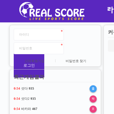
커
간편회원가입
비밀번호 찾기
로그인
최근게임결과
0:53
섯다
935
홀
0:53
섯다2
935
짝
0:53
바카라
467
B