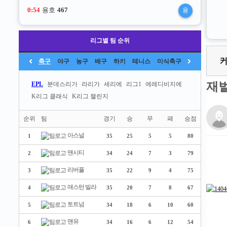
0:53
용호
467
용
리그별 팀 순위
축구
야구
농구
배구
하키
테니스
미식축구
재
EPL
분데스리가
라리가
세리에
리그1
에레디비지에
K리그 클래식
K리그 챌린지
순위
팀
경기
승
무
패
승점
아스널
1
35
25
5
5
80
맨시티
2
34
24
7
3
79
리버풀
3
35
22
9
4
75
애스턴 빌라
4
35
20
7
8
67
토트넘
5
34
18
6
10
60
맨유
6
34
16
6
12
54