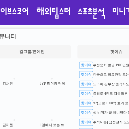
뮤니티
걸그룹/연예인
핫이슈
핫이슈
핫이슈
김채연
JYP 리더의 덕목
핫이슈
핫이슈
충청도 4인조 각목크루 
핫이슈
9억으로 1000억 효과 
핫이슈
핫이슈
김채원
1열에서 보는 트와이스 사나