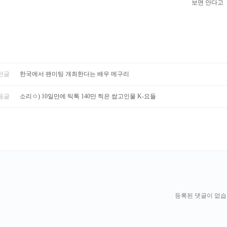
보면 안다고
전글
한국에서 팬미팅 개최한다는 배우 메구리
음글
소리ㅇ) 10일만에 틱톡 140만 찍은 쌉고인물 K-요들
등록된 댓글이 없습