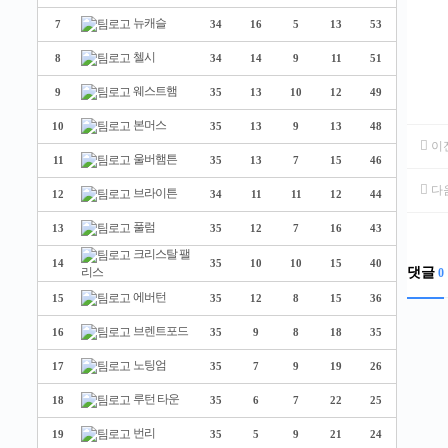
뉴캐슬
7
34
16
5
13
53
첼시
8
34
14
9
11
51
웨스트햄
9
35
13
10
12
49
본머스
10
35
13
9
13
48
이
울버햄튼
11
35
13
7
15
46
다
브라이튼
12
34
11
11
12
44
풀럼
13
35
12
7
16
43
크리스탈 팰
14
35
10
10
15
40
댓글
리스
0
에버턴
15
35
12
8
15
36
브렌트포드
16
35
9
8
18
35
노팅엄
17
35
7
9
19
26
루턴 타운
18
35
6
7
22
25
번리
19
35
5
9
21
24