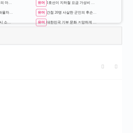
유머
임계점을 넘었다는 한국의 마약 침투 수준 …
1호선이 지하철 요금 가성비 좋은 이유
유머
도로 위 시한폭탄 불법 화물차 단속현장 …
간첩 20명 사살한 군인의 후손 ㄷㄷ
유머
현재 논란이라는 새벽 3시 소아과 대기줄 …
대한민국 기부 문화 ㅈ망하게 만든 원흉