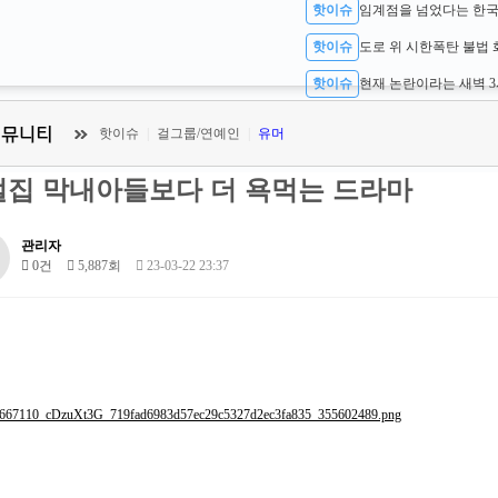
핫이슈
핫이슈
핫이슈
핫이슈
|
걸그룹/연예인
|
유머
벌집 막내아들보다 더 욕먹는 드라마
관리자
0건
5,887회
23-03-22 23:37