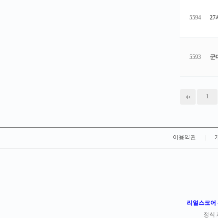
5594
2
5593
군
다음
맨끝
1
이용약관
|
리얼스코어 -
정식 