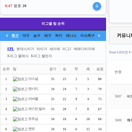
0:47
용호
26
용
리그별 팀 순위
축구
야구
농구
배구
하키
테니스
미식축구
EPL
분데스리가
라리가
세리에
리그1
에레디비지에
Total 5,652건
4
K리그 클래식
K리그 챌린지
순위
팀
경기
승
무
패
승점
번호
아스널
1
35
25
5
5
80
맨시티
2
34
24
7
3
79
5607
비
리버풀
3
35
22
9
4
75
애스턴 빌라
4
35
20
7
8
67
토트넘
5
34
18
6
10
60
5606
해
맨유
6
34
16
6
12
54