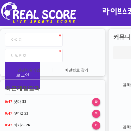
커뮤니
간편회원가입
비밀번호 찾기
로그인
김채
최근게임결과
0:47
섯다
53
짝
0:47
섯다2
53
짝
0:47
바카라
26
B
김채