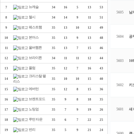
뉴캐슬
7
34
16
5
13
53
5605
남자
첼시
8
34
14
9
11
51
웨스트햄
9
35
13
10
12
49
5604
공
본머스
10
35
13
9
13
48
울버햄튼
11
35
13
7
15
46
브라이튼
12
34
11
11
12
44
5603
1
풀럼
13
35
12
7
16
43
크리스탈 팰
14
35
10
10
15
40
리스
5602
키
에버턴
15
35
12
8
15
36
브렌트포드
16
35
9
8
18
35
노팅엄
5601
새
17
35
7
9
19
26
루턴 타운
18
35
6
7
22
25
번리
19
35
5
9
21
24
5600
큰