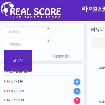
커뮤니
간편회원가입
비밀번호 찾기
로그인
김채
최근게임결과
0:43
섯다
136
홀
0:43
섯다2
136
홀
1:43
바카라
68
B
김채