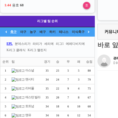
1:43
용호
68
호
리그별 팀 순위
축구
야구
농구
배구
하키
테니스
미식축구
바로 
EPL
분데스리가
라리가
세리에
리그1
에레디비지에
K리그 클래식
K리그 챌린지
관
순위
팀
경기
승
무
패
승점
0
아스널
1
35
25
5
5
80
맨시티
2
34
24
7
3
79
리버풀
3
35
22
9
4
75
애스턴 빌라
4
35
20
7
8
67
토트넘
5
34
18
6
10
60
맨유
6
34
16
6
12
54