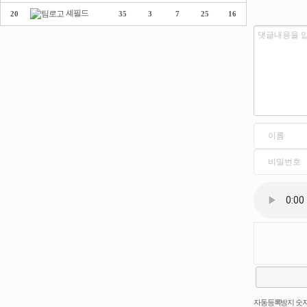
셰필드
20
35
3
7
25
16
새로고침
자동등록방지 숫자