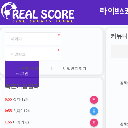
커뮤니
간편회원가입
비밀번호 찾기
로그인
김채
최근게임결과
0:54
섯다
124
0:54
섯다2
124
1:54
바카라
62
김채