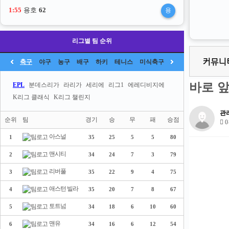
1:54
용호
62
리그별 팀 순위
축구
야구
농구
배구
하키
테니스
미식축구
바로 
EPL
분데스리가
라리가
세리에
리그1
에레디비지에
K리그 클래식
K리그 챌린지
관
순위
팀
경기
승
무
패
승점
0
아스널
1
35
25
5
5
80
맨시티
2
34
24
7
3
79
리버풀
3
35
22
9
4
75
애스턴 빌라
4
35
20
7
8
67
토트넘
5
34
18
6
10
60
맨유
6
34
16
6
12
54