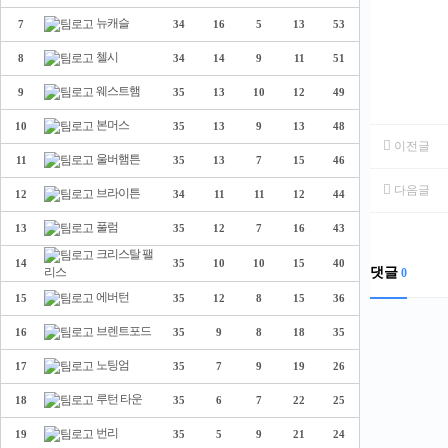
뉴캐슬
7
34
16
5
13
53
첼시
8
34
14
9
11
51
웨스트햄
9
35
13
10
12
49
본머스
10
35
13
9
13
48
이전글
울버햄튼
11
35
13
7
15
46
다음글
브라이튼
12
34
11
11
12
44
풀럼
13
35
12
7
16
43
크리스탈 팰
14
35
10
10
15
40
댓글
리스
0
에버턴
15
35
12
8
15
36
브렌트포드
16
35
9
8
18
35
노팅엄
17
35
7
9
19
26
루턴 타운
18
35
6
7
22
25
번리
19
35
5
9
21
24