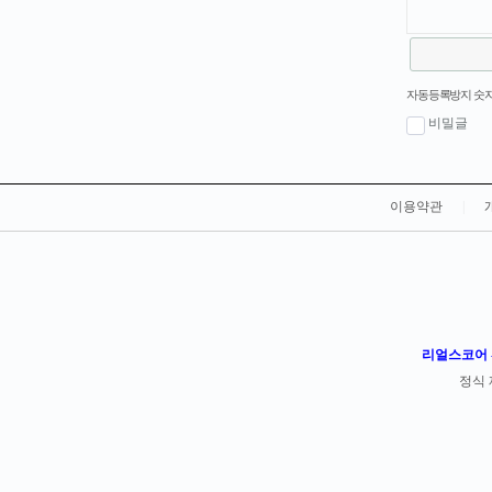
새로고침
자동등록방지 숫자
비밀글
이용약관
|
리얼스코어 -
정식 