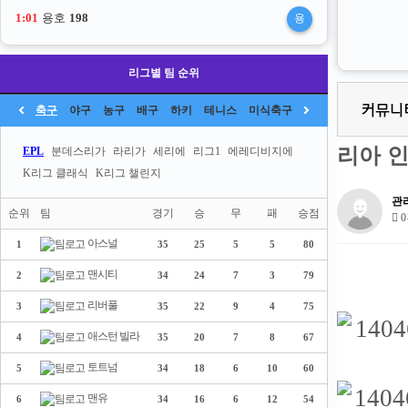
1:00
용호
198
용
리그별 팀 순위
축구
야구
농구
배구
하키
테니스
미식축구
리아 
EPL
분데스리가
라리가
세리에
리그1
에레디비지에
K리그 클래식
K리그 챌린지
관
순위
팀
경기
승
무
패
승점
0
아스널
1
35
25
5
5
80
맨시티
2
34
24
7
3
79
리버풀
3
35
22
9
4
75
애스턴 빌라
4
35
20
7
8
67
토트넘
5
34
18
6
10
60
맨유
6
34
16
6
12
54