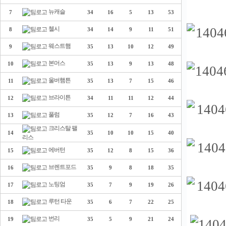
뉴캐슬
7
34
16
5
13
53
첼시
8
34
14
9
11
51
웨스트햄
9
35
13
10
12
49
본머스
10
35
13
9
13
48
울버햄튼
11
35
13
7
15
46
브라이튼
12
34
11
11
12
44
풀럼
13
35
12
7
16
43
크리스탈 팰
14
35
10
10
15
40
리스
에버턴
15
35
12
8
15
36
브렌트포드
16
35
9
8
18
35
노팅엄
17
35
7
9
19
26
루턴 타운
18
35
6
7
22
25
번리
19
35
5
9
21
24