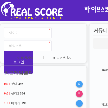
커뮤니
간편회원가입
비밀번호 찾기
로그인
김채
최근게임결과
0:00
섯다
396
홀
0:00
섯다2
396
짝
1:00
바카라
198
P
김채