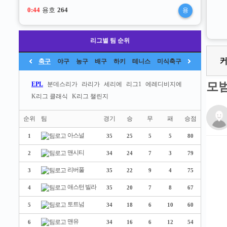
0:44
용호
264
용
리그별 팀 순위
축구
야구
농구
배구
하키
테니스
미식축구
모
EPL
분데스리가
라리가
세리에
리그1
에레디비지에
K리그 클래식
K리그 챌린지
순위
팀
경기
승
무
패
승점
아스널
1
35
25
5
5
80
맨시티
2
34
24
7
3
79
리버풀
3
35
22
9
4
75
애스턴 빌라
4
35
20
7
8
67
토트넘
5
34
18
6
10
60
맨유
6
34
16
6
12
54