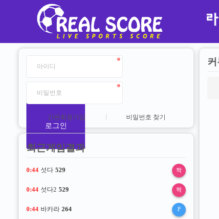
커
간편회원가입
비밀번호 찾기
로그인
최근게임결과
0:44
섯다
529
짝
0:44
섯다2
529
짝
0:44
바카라
264
P