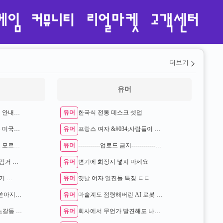
더보기
유머
유머
부정승차 벌금 1900만원 안내고 버틴 3…
한국식 전통 데스크 셋업
유머
한국으로 의료관광 오는 미국인들 …
프랑스 여자 &#034;사람들이 왜 나 보고 더러운(공장) 일 하냐고 하…
유머
드라마 김부장 원작자도 모르던 충격적인 사…
-----------업로드 금지----------------
유머
검거 …
변기에 화장지 넣지 마세요
유머
보기 …
옛날 여자 일진들 특징 ㄷㄷ
유머
성 비위가 끝 아니었다 쏟아지는 거제왕 제…
마술계도 점령해버린 AI 로봇 ㄷㄷ
유머
추적60분] 삼성전자 노노갈등 터진 이유 …
회사에서 무언가 발견해도 나대지 않는 이유