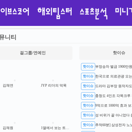
뮤니티
걸그룹/연예인
핫이슈
핫이슈
핫이슈
김채연
JYP 리더의 덕목
핫이슈
핫이슈
충청도 4인조 각목크루 
핫이슈
9억으로 1000억 효과 
핫이슈
핫이슈
김채원
1열에서 보는 트와이스 사나