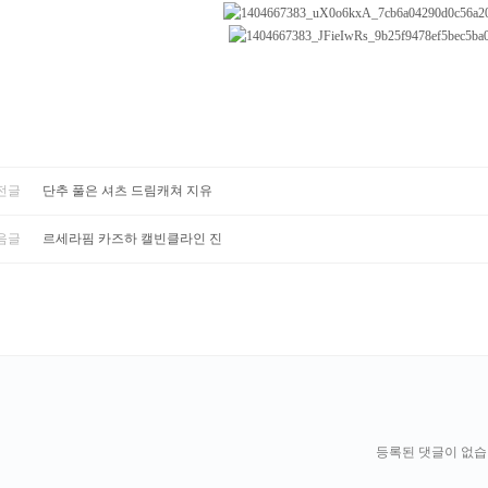
전글
단추 풀은 셔츠 드림캐쳐 지유
음글
르세라핌 카즈하 캘빈클라인 진
등록된 댓글이 없습