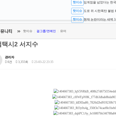
핫이슈
핫이슈
핫이슈
핫이슈
|
걸그룹/연예인
|
유머
범택시2 서지수
관리자
0건
3,355회
23-03-22 23:35