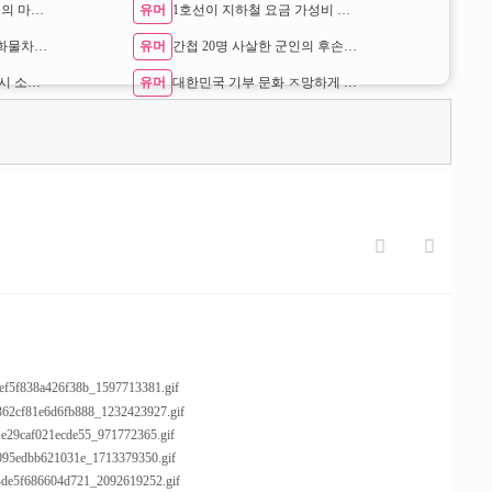
유머
임계점을 넘었다는 한국의 마약 침투 수준 …
1호선이 지하철 요금 가성비 좋은 이유
유머
도로 위 시한폭탄 불법 화물차 단속현장 …
간첩 20명 사살한 군인의 후손 ㄷㄷ
유머
현재 논란이라는 새벽 3시 소아과 대기줄 …
대한민국 기부 문화 ㅈ망하게 만든 원흉