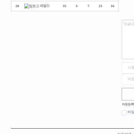
셰필드
20
35
3
7
25
16
숫자음성듣기
새로고침
자동등록
비