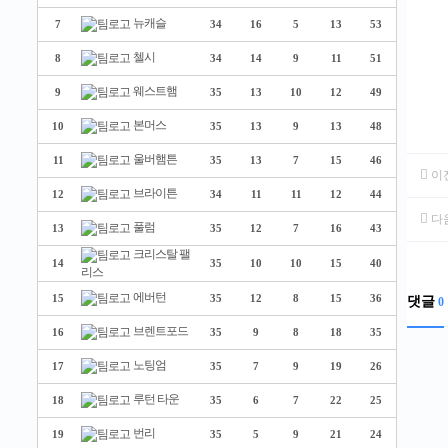
뉴캐슬
7
34
16
5
13
53
첼시
8
34
14
9
11
51
웨스트햄
9
35
13
10
12
49
본머스
10
35
13
9
13
48
울버햄튼
11
35
13
7
15
46
이
브라이튼
12
34
11
11
12
44
다
풀럼
13
35
12
7
16
43
크리스탈 팰
14
35
10
10
15
40
리스
에버턴
15
35
12
8
15
36
댓글
0
브렌트포드
16
35
9
8
18
35
노팅엄
17
35
7
9
19
26
루턴 타운
18
35
6
7
22
25
번리
19
35
5
9
21
24