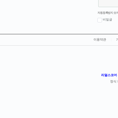
새로고침
자동등록방지 숫자
비밀글
이용약관
|
리얼스코어 -
정식 