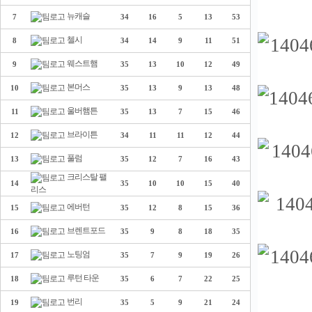
뉴캐슬
7
34
16
5
13
53
첼시
8
34
14
9
11
51
웨스트햄
9
35
13
10
12
49
본머스
10
35
13
9
13
48
울버햄튼
11
35
13
7
15
46
브라이튼
12
34
11
11
12
44
풀럼
13
35
12
7
16
43
크리스탈 팰
14
35
10
10
15
40
리스
에버턴
15
35
12
8
15
36
브렌트포드
16
35
9
8
18
35
노팅엄
17
35
7
9
19
26
루턴 타운
18
35
6
7
22
25
번리
19
35
5
9
21
24