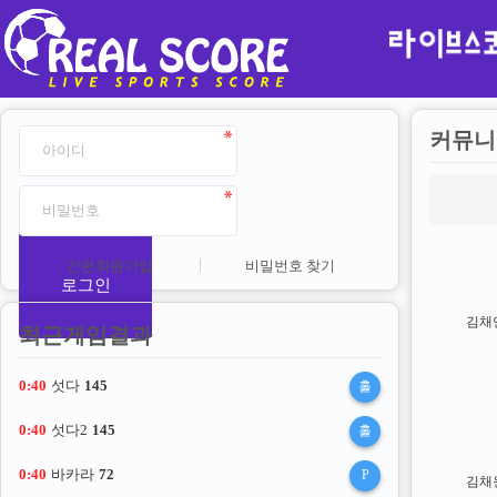
커뮤니
간편회원가입
비밀번호 찾기
로그인
김채
최근게임결과
0:40
섯다
145
홀
0:40
섯다2
145
홀
0:40
바카라
72
P
김채