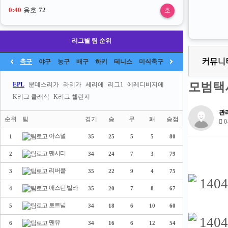
0:40
용호
72
호
리그별 팀 순위
축구
야구
농구
배구
하키
테니스
미식축구
모범택
EPL
분데스리가
라리가
세리에
리그1
에레디비지에
K리그 클래식
K리그 챌린지
관
순위
팀
경기
승
무
패
승점
0
아스널
1
35
25
5
5
80
맨시티
2
34
24
7
3
79
리버풀
3
35
22
9
4
75
애스턴 빌라
4
35
20
7
8
67
토트넘
5
34
18
6
10
60
맨유
6
34
16
6
12
54