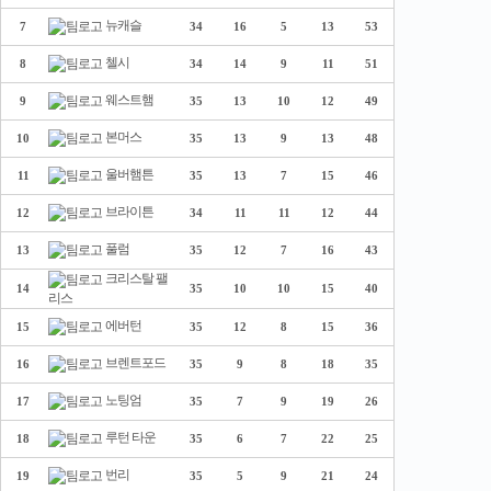
뉴캐슬
7
34
16
5
13
53
첼시
8
34
14
9
11
51
웨스트햄
9
35
13
10
12
49
본머스
10
35
13
9
13
48
울버햄튼
11
35
13
7
15
46
브라이튼
12
34
11
11
12
44
풀럼
13
35
12
7
16
43
크리스탈 팰
14
35
10
10
15
40
리스
에버턴
15
35
12
8
15
36
브렌트포드
16
35
9
8
18
35
노팅엄
17
35
7
9
19
26
루턴 타운
18
35
6
7
22
25
번리
19
35
5
9
21
24