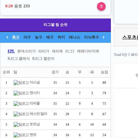
0:20
용호
233
호
리그별 팀 순위
축구
야구
농구
배구
하키
테니스
미식축구
EPL
분데스리가
라리가
세리에
리그1
에레디비지에
Total 0건
1 페
K리그 클래식
K리그 챌린지
순위
팀
경기
승
무
패
승점
아스널
1
35
25
5
5
80
맨시티
2
34
24
7
3
79
리버풀
3
35
22
9
4
75
애스턴 빌라
4
35
20
7
8
67
토트넘
5
34
18
6
10
60
맨유
6
34
16
6
12
54