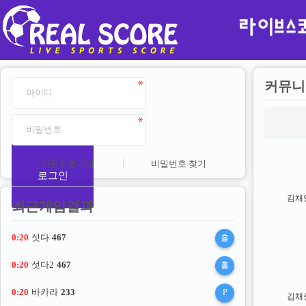
커뮤니
간편회원가입
비밀번호 찾기
로그인
김채
최근게임결과
0:20
섯다
467
홀
0:20
섯다2
467
홀
0:20
바카라
233
P
김채