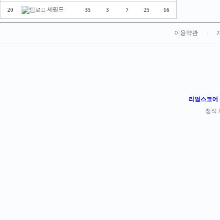
셰필드
20
35
3
7
25
16
이용약관
|
리얼스코어 -
정식 