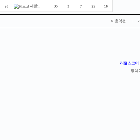
셰필드
20
35
3
7
25
16
이용약관
|
리얼스코어 -
정식 