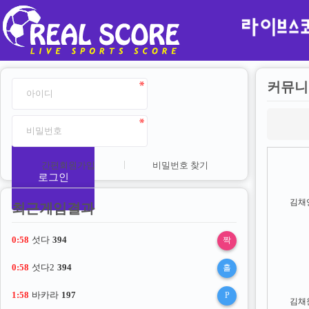
커뮤니
간편회원가입
비밀번호 찾기
로그인
김채
최근게임결과
0:57
섯다
394
짝
0:57
섯다2
394
홀
1:57
바카라
197
P
김채