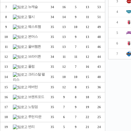
3
뉴캐슬
7
34
16
5
13
53
4
첼시
8
34
14
9
11
51
4
웨스트햄
9
35
13
10
12
49
5
본머스
10
35
13
9
13
48
6
울버햄튼
11
35
13
7
15
46
7
브라이튼
12
34
11
11
12
44
풀럼
13
35
12
7
16
43
크리스탈 팰
14
35
10
10
15
40
리스
에버턴
15
35
12
8
15
36
브렌트포드
16
35
9
8
18
35
노팅엄
17
35
7
9
19
26
루턴 타운
18
35
6
7
22
25
번리
19
35
5
9
21
24