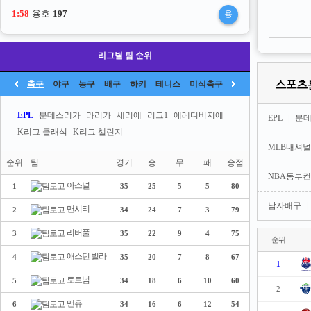
1:57
용호
197
용
리그별 팀 순위
축구
야구
농구
배구
하키
테니스
미식축구
EPL
분데스리가
라리가
세리에
리그1
에레디비지에
EPL
|
분
K리그 클래식
K리그 챌린지
MLB내셔
순위
팀
경기
승
무
패
승점
NBA동부
아스널
1
35
25
5
5
80
남자배구
|
맨시티
2
34
24
7
3
79
리버풀
3
35
22
9
4
75
순위
애스턴 빌라
4
35
20
7
8
67
1
토트넘
5
34
18
6
10
60
2
맨유
6
34
16
6
12
54