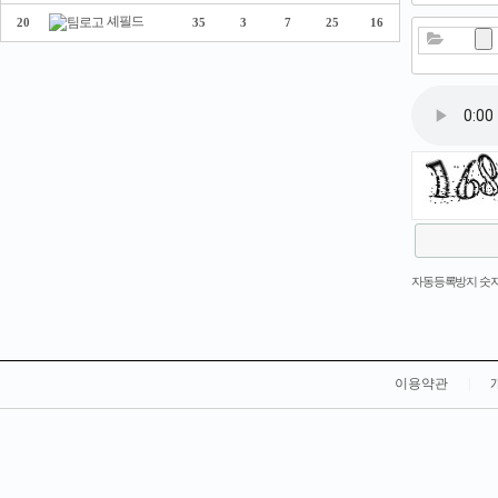
셰필드
20
35
3
7
25
16
새로고침
자동등록방지 숫자
이용약관
|