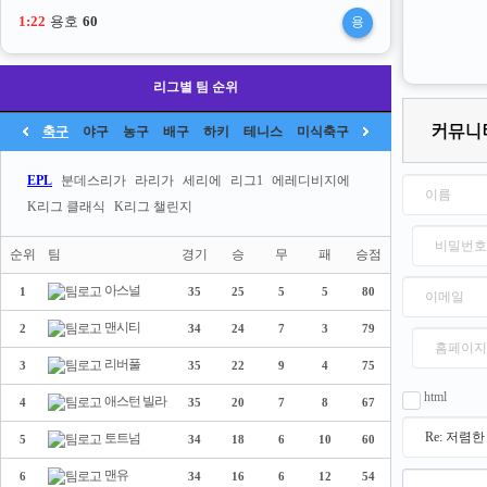
1:21
용호
60
용
리그별 팀 순위
축구
야구
농구
배구
하키
테니스
미식축구
EPL
분데스리가
라리가
세리에
리그1
에레디비지에
K리그 클래식
K리그 챌린지
순위
팀
경기
승
무
패
승점
아스널
1
35
25
5
5
80
맨시티
2
34
24
7
3
79
리버풀
3
35
22
9
4
75
html
애스턴 빌라
4
35
20
7
8
67
토트넘
5
34
18
6
10
60
맨유
6
34
16
6
12
54