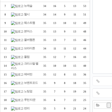
뉴캐슬
7
34
16
5
13
53
첼시
8
34
14
9
11
51
웨스트햄
9
35
13
10
12
49
본머스
10
35
13
9
13
48
울버햄튼
11
35
13
7
15
46
브라이튼
12
34
11
11
12
44
풀럼
13
35
12
7
16
43
크리스탈 팰
14
35
10
10
15
40
리스
에버턴
15
35
12
8
15
36
브렌트포드
16
35
9
8
18
35
노팅엄
17
35
7
9
19
26
루턴 타운
18
35
6
7
22
25
번리
19
35
5
9
21
24