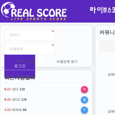
커뮤니
간편회원가입
비밀번호 찾기
로그인
김채
최근게임결과
0:21
섯다
120
짝
0:21
섯다2
120
홀
1:21
바카라
60
P
김채