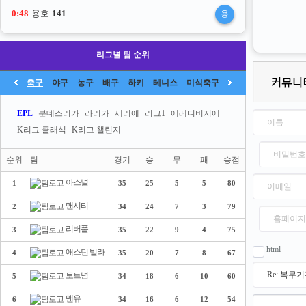
0:47
용호
141
용
리그별 팀 순위
축구
야구
농구
배구
하키
테니스
미식축구
EPL
분데스리가
라리가
세리에
리그1
에레디비지에
K리그 클래식
K리그 챌린지
순위
팀
경기
승
무
패
승점
아스널
1
35
25
5
5
80
맨시티
2
34
24
7
3
79
리버풀
3
35
22
9
4
75
html
애스턴 빌라
4
35
20
7
8
67
토트넘
5
34
18
6
10
60
맨유
6
34
16
6
12
54