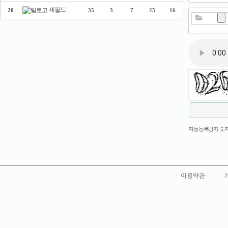
셰필드
20
35
3
7
25
16
새로고침
자동등록방지 숫자
이용약관
|