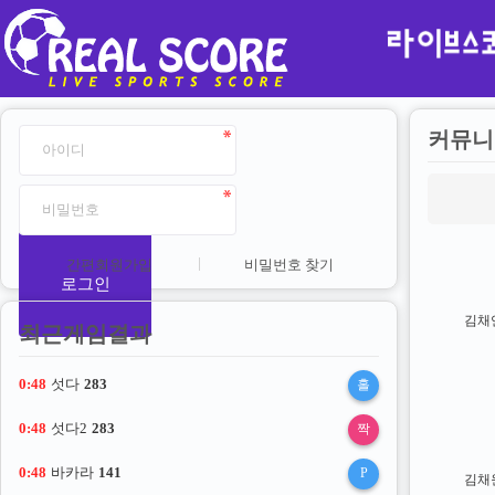
커뮤니
간편회원가입
비밀번호 찾기
로그인
김채
최근게임결과
0:47
섯다
283
홀
0:47
섯다2
283
짝
0:47
바카라
141
P
김채