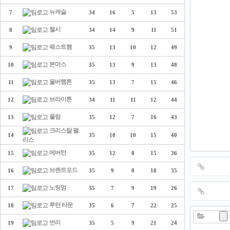
뉴캐슬
7
34
16
5
13
53
첼시
8
34
14
9
11
51
웨스트햄
9
35
13
10
12
49
본머스
10
35
13
9
13
48
울버햄튼
11
35
13
7
15
46
브라이튼
12
34
11
11
12
44
풀럼
13
35
12
7
16
43
크리스탈 팰
14
35
10
10
15
40
리스
에버턴
15
35
12
8
15
36
브렌트포드
16
35
9
8
18
35
노팅엄
17
35
7
9
19
26
루턴 타운
18
35
6
7
22
25
번리
19
35
5
9
21
24