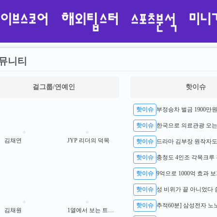
뮤니티
걸그룹/연예인
핫이슈
핫이슈
핫이슈
김채연
JYP 리더의 덕목
핫이슈
핫이슈
충청도 4인조 각목크루 
핫이슈
9억으로 1000억 효과 
핫이슈
핫이슈
김채원
1열에서 보는 트와이스 사나