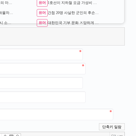
유머
임계점을 넘었다는 한국의 마약 침투 수준 …
1호선이 지하철 요금 가성비 좋은 이유
유머
도로 위 시한폭탄 불법 화물차 단속현장 …
간첩 20명 사살한 군인의 후손 ㄷㄷ
유머
현재 논란이라는 새벽 3시 소아과 대기줄 …
대한민국 기부 문화 ㅈ망하게 만든 원흉
단축키 일람