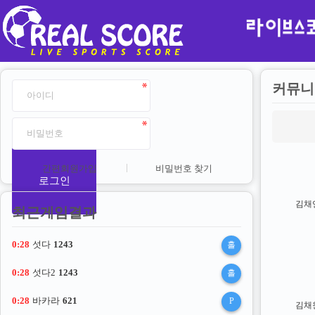
커뮤니
간편회원가입
비밀번호 찾기
로그인
김채
최근게임결과
0:28
섯다
1243
홀
0:28
섯다2
1243
홀
0:28
바카라
621
P
김채