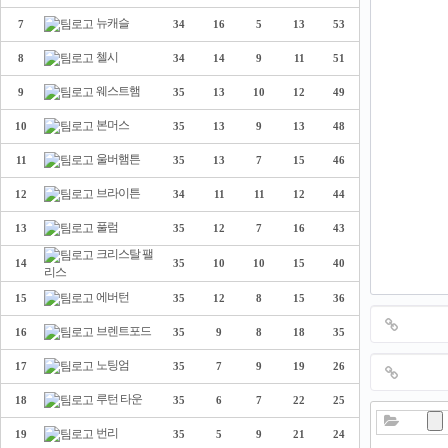
뉴캐슬
7
34
16
5
13
53
첼시
8
34
14
9
11
51
웨스트햄
9
35
13
10
12
49
본머스
10
35
13
9
13
48
울버햄튼
11
35
13
7
15
46
브라이튼
12
34
11
11
12
44
풀럼
13
35
12
7
16
43
크리스탈 팰
14
35
10
10
15
40
리스
에버턴
15
35
12
8
15
36
브렌트포드
16
35
9
8
18
35
노팅엄
17
35
7
9
19
26
루턴 타운
18
35
6
7
22
25
번리
19
35
5
9
21
24