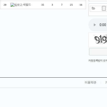
셰필드
20
35
3
7
25
16
새로고침
자동등록방지 숫자
이용약관
|