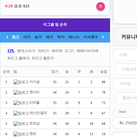
0:28
용호
621
호
리그별 팀 순위
축구
야구
농구
배구
하키
테니스
미식축구
EPL
분데스리가
라리가
세리에
리그1
에레디비지에
K리그 클래식
K리그 챌린지
순위
팀
경기
승
무
패
승점
아스널
1
35
25
5
5
80
맨시티
2
34
24
7
3
79
리버풀
3
35
22
9
4
75
html
애스턴 빌라
4
35
20
7
8
67
토트넘
5
34
18
6
10
60
맨유
6
34
16
6
12
54