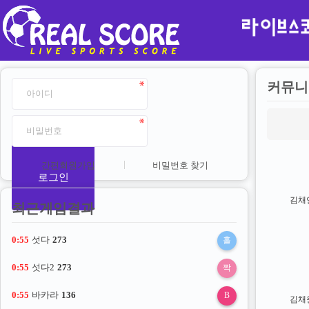
커뮤니
간편회원가입
비밀번호 찾기
로그인
김채
최근게임결과
0:54
섯다
273
홀
0:54
섯다2
273
짝
0:54
바카라
136
B
김채