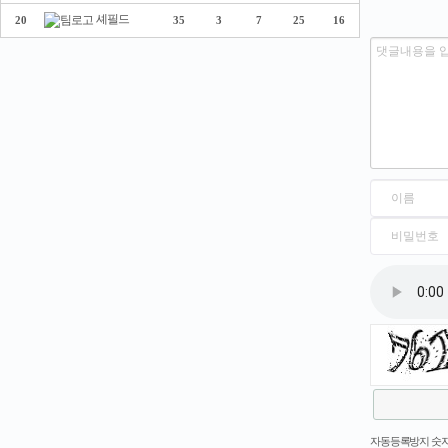
셰필드
20
35
3
7
25
16
새로고침
자동등록방지 숫자