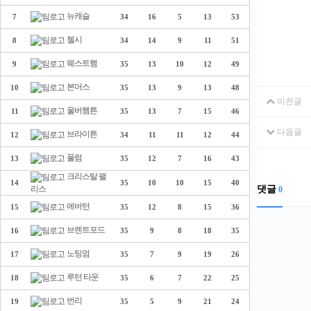
뉴캐슬
7
34
16
5
13
53
첼시
8
34
14
9
11
51
웨스트햄
9
35
13
10
12
49
본머스
10
35
13
9
13
48
이전글
울버햄튼
11
35
13
7
15
46
다음글
브라이튼
12
34
11
11
12
44
풀럼
13
35
12
7
16
43
크리스탈 팰
14
35
10
10
15
40
댓글
리스
0
에버턴
15
35
12
8
15
36
브렌트포드
16
35
9
8
18
35
노팅엄
17
35
7
9
19
26
루턴 타운
18
35
6
7
22
25
번리
19
35
5
9
21
24