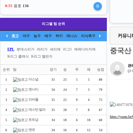
0:54
용호
136
용
리그별 팀 순위
축구
야구
농구
배구
하키
테니스
미식축구
중국산 
EPL
분데스리가
라리가
세리에
리그1
에레디비지에
K리그 클래식
K리그 챌린지
관
순위
팀
경기
승
무
패
승점
아스널
1
35
25
5
5
80
맨시티
2
34
24
7
3
79
리버풀
3
35
22
9
4
75
애스턴 빌라
4
35
20
7
8
67
https://youtu.
토트넘
5
34
18
6
10
60
맨유
6
34
16
6
12
54