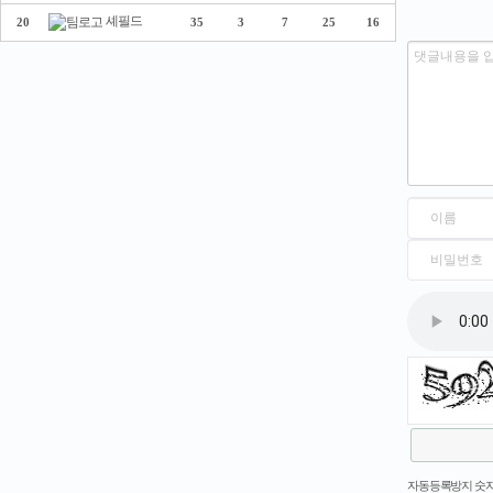
셰필드
20
35
3
7
25
16
새로고침
자동등록방지 숫자