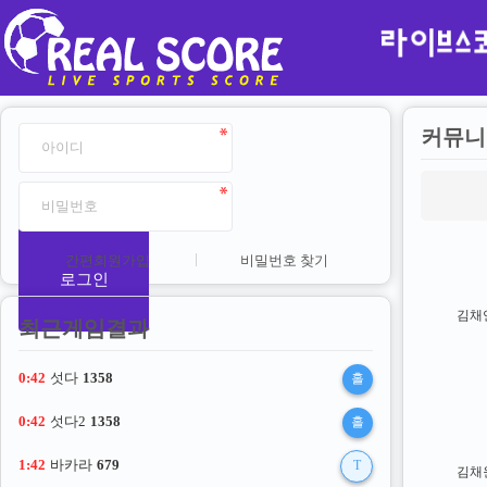
커뮤니
간편회원가입
비밀번호 찾기
로그인
김채
최근게임결과
0:42
섯다
1358
홀
0:42
섯다2
1358
홀
1:42
바카라
679
T
김채