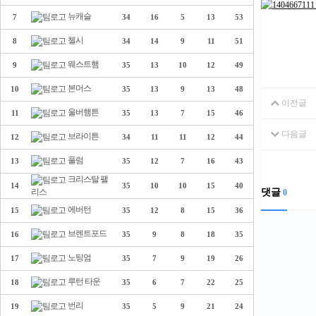
뉴캐슬
7
34
16
5
13
53
첼시
8
34
14
9
11
51
웨스트햄
9
35
13
10
12
49
본머스
10
35
13
9
13
48
이전글
울버햄튼
11
35
13
7
15
46
다음글
브라이튼
12
34
11
11
12
44
풀럼
13
35
12
7
16
43
크리스탈 팰
14
35
10
10
15
40
댓글
리스
0
에버턴
15
35
12
8
15
36
브렌트포드
16
35
9
8
18
35
노팅엄
17
35
7
9
19
26
루턴 타운
18
35
6
7
22
25
번리
19
35
5
9
21
24