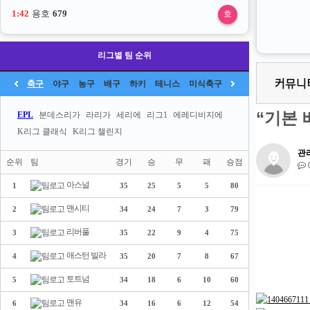
1:42
용호
679
호
리그별 팀 순위
축구
야구
농구
배구
하키
테니스
미식축구
“기본 
EPL
분데스리가
라리가
세리에
리그1
에레디비지에
K리그 클래식
K리그 챌린지
관
순위
팀
경기
승
무
패
승점
아스널
1
35
25
5
5
80
맨시티
2
34
24
7
3
79
리버풀
3
35
22
9
4
75
애스턴 빌라
4
35
20
7
8
67
토트넘
5
34
18
6
10
60
맨유
6
34
16
6
12
54